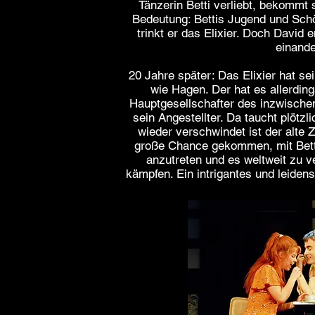
Tänzerin Betti verliebt, bekommt
Bedeutung: Bettis Jugend und Schö
trinkt er das Elixier. Doch David e
einand
20 Jahre später: Das Elixier hat se
wie Hagen. Der hat es allerdin
Hauptgesellschafter des inzwischen
sein Angestellter. Da taucht plötzli
wieder verschwindet ist der alte 
große Chance gekommen, mit Betti
anzutreten und es weltweit zu v
kämpfen. Ein intrigantes und leiden