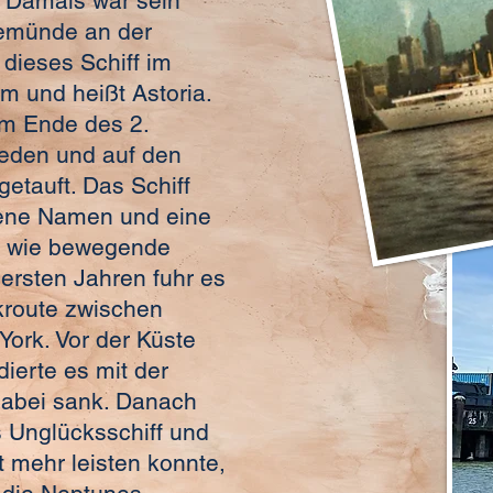
. Damals war sein
emünde an der
 dieses Schiff im
m und heißt Astoria.
m Ende des 2.
weden und auf den
tauft. Das Schiff
dene Namen und eine
 wie bewegende
 ersten Jahren fuhr es
ikroute zwischen
ork. Vor der Küste
dierte es mit der
dabei sank. Danach
 Unglücksschiff und
ht mehr leisten konnte,