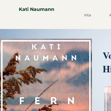
Kati Naumann
Vita
Vo
H