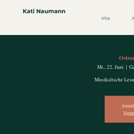
Kati Naumann
Vita
Ostra
Mi., 22. Juni
  |  
Ga
Musikalische Lesu
Anmel
Veran