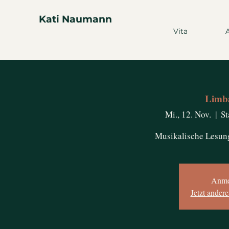
Kati Naumann
Vita
Limb
Mi., 12. Nov.
  |  
St
Musikalische Lesun
Anme
Jetzt ander