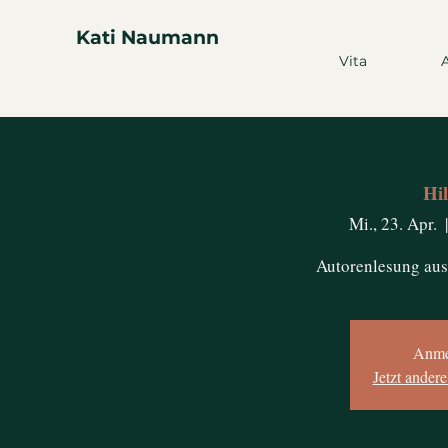
Kati Naumann
Vita
Hi
Mi., 23. Apr.
  |
Autorenlesung 
Anme
Jetzt ander