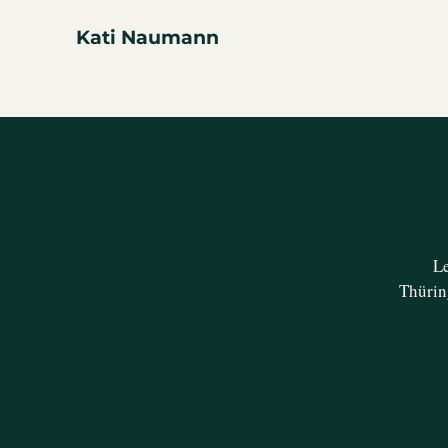
Kati Naumann
Le
Thürin