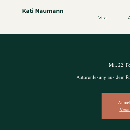
Kati Naumann
Vita
Mi., 22. F
Autorenlesung aus dem
Anmel
Veran