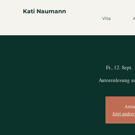
Kati Naumann
Vita
Fr., 12. Sept.
  
Autorenlesung a
Anme
Jetzt ander