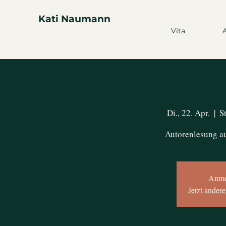
Kati Naumann
Vita
Di., 22. Apr.
  |  
S
Autorenlesung a
Anme
Jetzt ander